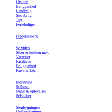
Historie
Beliggenhed
Landbrug
Skovbrug
Jagt
Ferieboliger
Frederiksberg
Se video
Stuer & køkken m.v.
Værelser
Faciliteter
Beliggenhed
Kavalerfløjen
Indretning
Solhuset
Natur & oplevelser
Selskaber
Stenbygningen
Helårsudlejning