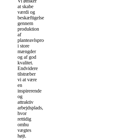
Vi ønsker
at skabe
værdi og
beskæftigelse
gennem
produktion
af
planteavlsprodukter
i store
mængder
og af god
kvalitet.
Endvidere
tilstræber
vi at være
en
inspirerende
og
attraktiv
arbejdsplads,
hvor
rettidig
omhu
vægtes
højt.