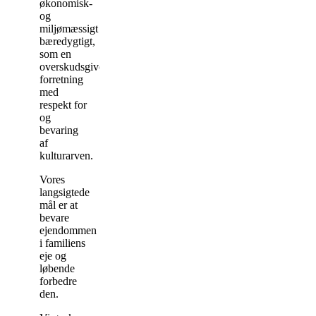
økonomisk-
og
miljømæssigt
bæredygtigt,
som en
overskudsgivende
forretning
med
respekt for
og
bevaring
af
kulturarven.
Vores
langsigtede
mål er at
bevare
ejendommen
i familiens
eje og
løbende
forbedre
den.