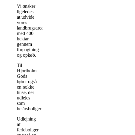
Vi ønsker
ligeledes
at udvide
vores
landbrugsareal
med 400
hektar
gennem
forpagtning
og opkøb.
Til
Hjortholm
Gods
hører også
en række
huse, der
udlejes
som
helårsboliger.
Udlejning
af
ferieboliger