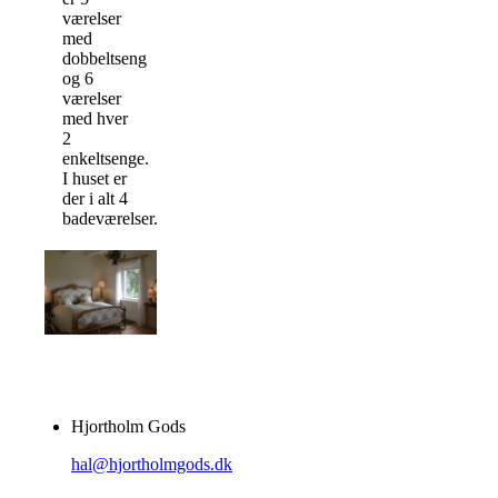
værelser
med
dobbeltseng
og 6
værelser
med hver
2
enkeltsenge.
I huset er
der i alt 4
badeværelser.
Hjortholm Gods
hal@hjortholmgods.dk