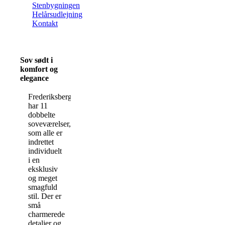
Stenbygningen
Helårsudlejning
Kontakt
Sov sødt i
komfort og
elegance
Frederiksberg
har 11
dobbelte
soveværelser,
som alle er
indrettet
individuelt
i en
eksklusiv
og meget
smagfuld
stil. Der er
små
charmerede
detaljer og