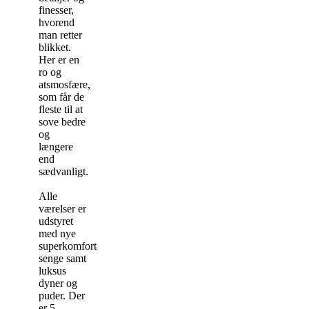
finesser,
hvorend
man retter
blikket.
Her er en
ro og
atsmosfære,
som får de
fleste til at
sove bedre
og
længere
end
sædvanligt.
Alle
værelser er
udstyret
med nye
superkomfortable
senge samt
luksus
dyner og
puder. Der
er 5